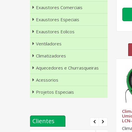
Exaustores Comerciais
Exaustores Especiais
Exaustores Eolicos
Ventiladores
Climatizadores
Aquecedores e Churrasqueiras
Acessorios
Projetos Especiais
Climatizador
Climatizador
Clim
Umidificador
Umidificador
Umid
Clientes
LCN-3
LCN-5
LCN
m
Climatizador
Climatizador
Clim