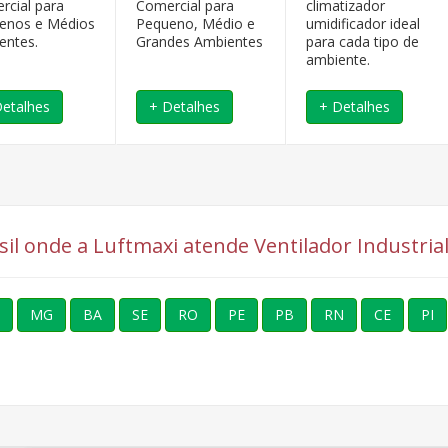
rcial para
Comercial para
climatizador
enos e Médios
Pequeno, Médio e
umidificador ideal
entes.
Grandes Ambientes
para cada tipo de
ambiente.
Detalhes
+ Detalhes
+ Detalhes
asil onde a Luftmaxi atende Ventilador Industri
MG
BA
SE
RO
PE
PB
RN
CE
PI