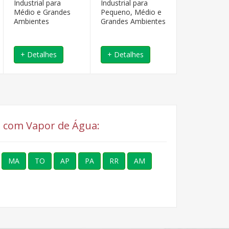
Industrial para
Industrial para
Comercial p
Médio e Grandes
Pequeno, Médio e
Pequenos e
Ambientes
Grandes Ambientes
Ambientes.
+ Detalhes
+ Detalhes
+ Detalhe
al com Vapor de Água:
MA
TO
AP
PA
RR
AM