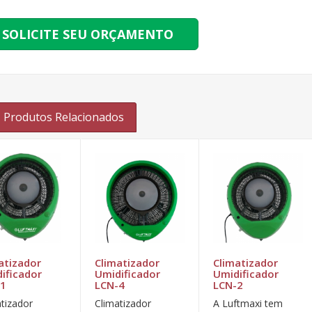
SOLICITE SEU ORÇAMENTO
Produtos Relacionados
atizador
Climatizador
Climatizador
ificador
Umidificador
Umidificador
-1
LCN-4
LCN-2
atizador
Climatizador
A Luftmaxi tem